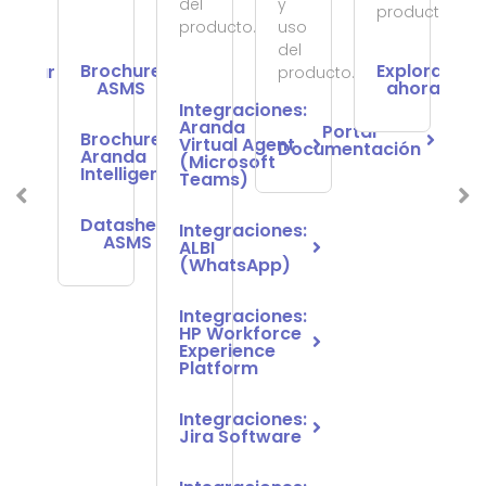
del
y
producto.
producto.
uso
del
E
Brochure
Explorar
plorar
producto.
ASMS
ahora
ahora
Integraciones:
Aranda
Portal
Brochure
Virtual Agent
Documentación
Aranda
(Microsoft
Intelligence
Teams)
Datasheet
Integraciones:
ASMS
ALBI
(WhatsApp)
Integraciones:
HP Workforce
Experience
Platform
Integraciones:
Jira Software