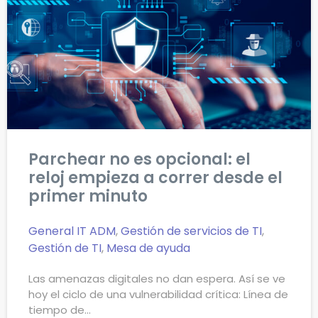
Parchear no es opcional: el
reloj empieza a correr desde el
primer minuto
General IT
ADM
,
Gestión de servicios de TI
,
Gestión de TI
,
Mesa de ayuda
Las amenazas digitales no dan espera. Así se ve
hoy el ciclo de una vulnerabilidad crítica: Línea de
tiempo de