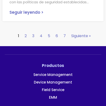
con las políticas de seguridad establecidas
Seguir leyendo >
1
2
3
4
5
6
7
Siguiente »
Productos
Service Management
Device Management
Field Service
EMM