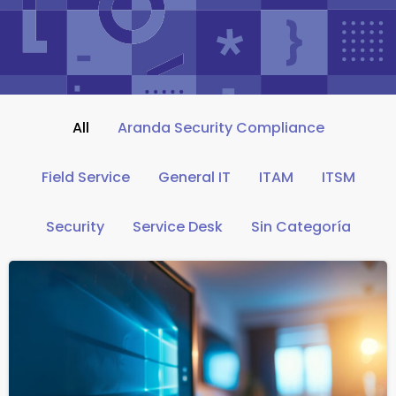
All
Aranda Security Compliance
Field Service
General IT
ITAM
ITSM
Security
Service Desk
Sin Categoría