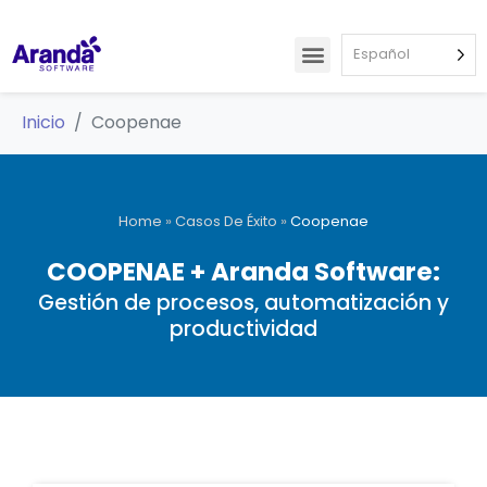
Español
Inicio
Coopenae
Home
»
Casos De Éxito
»
Coopenae
COOPENAE + Aranda Software:
Gestión de procesos, automatización y
productividad