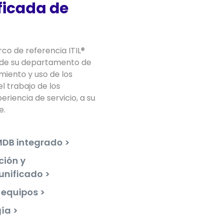
ficada de
co de referencia ITIL®
s de su departamento de
imiento y uso de los
el trabajo de los
riencia de servicio, a su
e.
DB integrado >
ción y
unificado >
 equipos >
ía >