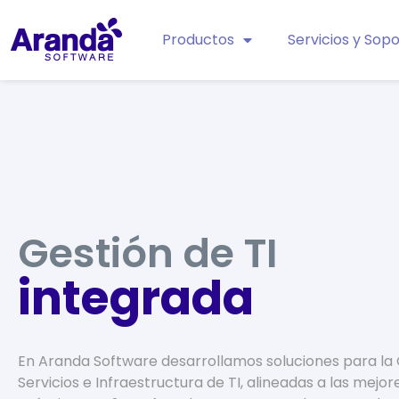
Productos
Servicios y Sop
Gestión de TI
a
u
t
o
m
a
t
i
z
a
d
a
En Aranda Software desarrollamos soluciones para la 
Servicios e Infraestructura de TI, alineadas a las mejor