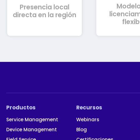
Modelo
países de América
Cloud, On-p
Presencia local
Latina
Híbrido o
licencia
directa en la región
flexib
Productos
Recursos
Service Management
Webinars
Device Management
Blog
Field Service
Certificaciones