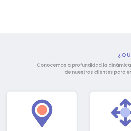
¿QU
Conocemos a profundidad la dinámica d
de nuestros clientes para e
Contamos con un
Ponemos a di
equipo especializado y
de nuestros c
certificado con
arquitectura 
presencia directa en 10
y diferentes