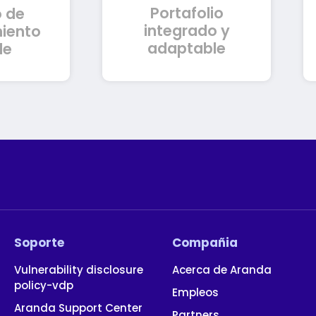
Portafolio
 de
remise,
la convergencia entre
 SaaS.
plataformas.
integrado y
miento
adaptable
le
Soporte
Compañia
Vulnerability disclosure
Acerca de Aranda
policy-vdp
Empleos
Aranda Support Center
Partners