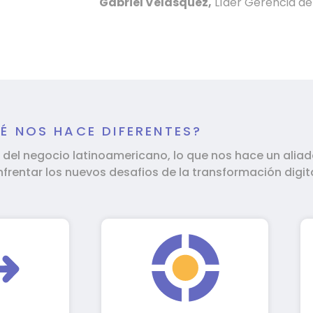
Gabriel Velásquez,
Líder Gerencia de
É NOS HACE DIFERENTES?
el negocio latinoamericano, lo que nos hace un aliad
nfrentar los nuevos desafios de la transformación digita
sposición
Integramos nuestras
lientes la
soluciones y las de
necesaria
terceros, facilitando el
 modelos,
flujo de información y