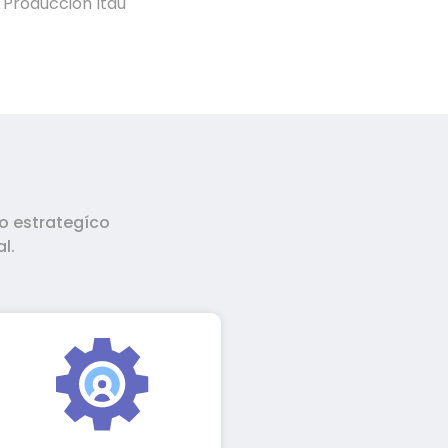
 Producción Itaú
o estrategíco
l.
Brindamos
acompañamiento
integral de nuestro
equipo de soporte y
capacitación