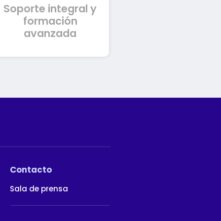
Soporte integral y
permanente a los
administradores de las
formación
herramientas.
avanzada
Contacto
Sala de prensa