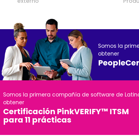
externo
Produ
Somos la prim
obtener
PeopleCert
Somos la primera compañía de software de Lati
obtener
Certificación PinkVERIFY™ ITSM
para 11 prácticas