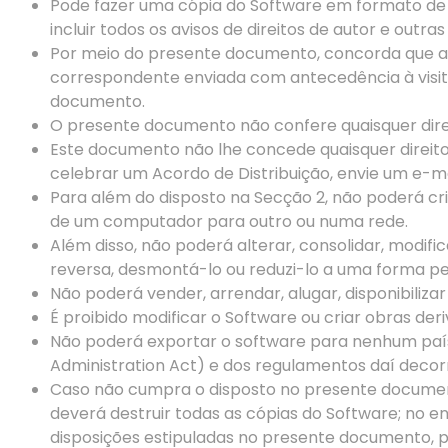
Pode fazer uma cópia do Software em formato de l
incluir todos os avisos de direitos de autor e outr
Por meio do presente documento, concorda que a Ar
correspondente enviada com antecedência à visit
documento.
O presente documento não confere quaisquer direi
Este documento não lhe concede quaisquer direito
celebrar um Acordo de Distribuição, envie um e-m
Para além do disposto na Secção 2, não poderá cria
de um computador para outro ou numa rede.
Além disso, não poderá alterar, consolidar, modif
reversa, desmontá-lo ou reduzi-lo a uma forma p
Não poderá vender, arrendar, alugar, disponibili
É proibido modificar o Software ou criar obras de
Não poderá exportar o software para nenhum país 
Administration
Act
) e dos regulamentos daí decor
Caso não cumpra o disposto no presente documento 
deverá destruir todas as cópias do Software; no e
disposições estipuladas no presente documento,