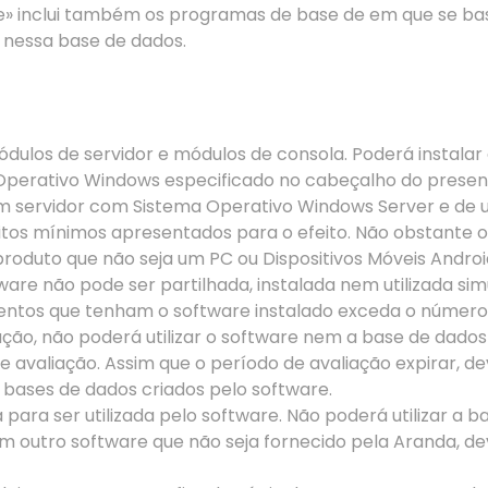
e» inclui também os programas de base d
e
em que se bas
 nessa base de dados.
ulos de servidor e módulos de consola. Poderá instalar e
erativo Windows especificado no cabeçalho do presente
 um servidor com Sistema Operativo Windows Server e de
itos mínimos apresentados para o efeito. Não obstante 
produto que não seja um PC ou Dispositivos Móveis Andro
ftware não pode ser partilhada, instalada nem utilizada 
entos que tenham o software instalado exceda o número 
ção, não poderá utilizar o software nem a base de dado
avaliação. Assim que o período de avaliação expirar, dev
 bases de dados criados pelo software.
ra ser utilizada pelo software. Não poderá utilizar a b
com outro software que não seja fornecido pela Aranda, d