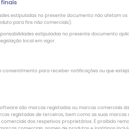
finais
dades estipuladas no presente documento não afetam os d
duto para fins não comerciais).
responsabilidades estipuladas no presente documento apli
egislação local em vigor.
a o consentimento para receber notificações ou que esteja
o Software são marcas registadas ou marcas comerciai
arcas registadas de terceiros, bem como as suas marcas
omerciais dos respetivos proprietários. É proibido remov
 marcas comerciais, nomes de produtos e logótipos inclu