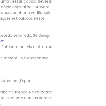
 uma dessas cópias, deverá
 cópia original do Software.
 após receber a notificação
ições estipulados neste
acordo separado. Se desejar
com
.
 Software por via eletrónica
o, submetê-lo a engenharia
a América (
Export
dir a licença e o utilizador
es, juntamente com as demais
.