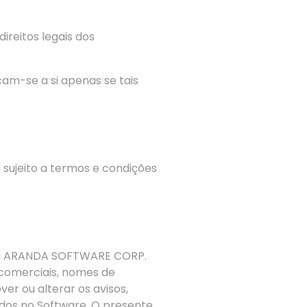
ireitos legais dos
cam-se a si
apenas
se tais
 sujeito a termos e condições
s da ARANDA SOFTWARE CORP.
 comerciais, nomes de
er ou alterar os avisos,
ídos no Software. O presente