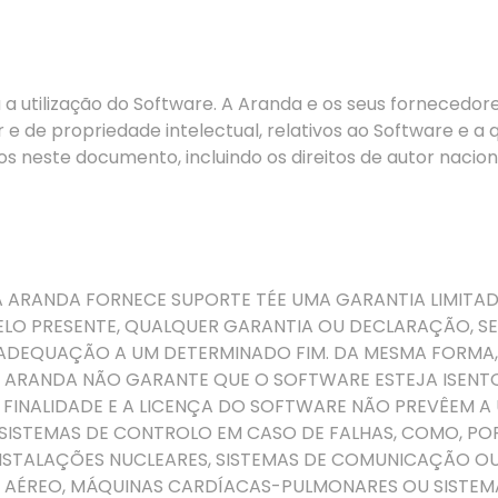
a utilização do Software. A Aranda e os seus fornecedore
utor e de propriedade intelectual, relativos ao Software e 
s neste documento, incluindo os direitos de autor naciona
A ARANDA FORNECE SUPORTE T
É
E UMA GARANTIA LIMITA
ELO PRESENTE, QUALQUER GARANTIA OU DECLARAÇÃO, SEJ
ADEQUAÇÃO A UM DETERMINADO FIM. DA MESMA FORMA,
 A ARANDA NÃO GARANTE QUE O SOFTWARE ESTEJA ISENT
A FINALIDADE E A LICENÇA DO SOFTWARE NÃO PREVÊEM 
SISTEMAS DE CONTROLO EM CASO DE FALHAS, COMO, POR
STALAÇÕES NUCLEARES, SISTEMAS DE COMUNICAÇÃO O
 AÉREO, MÁQUINAS CARDÍACAS-PULMONARES OU SISTEM