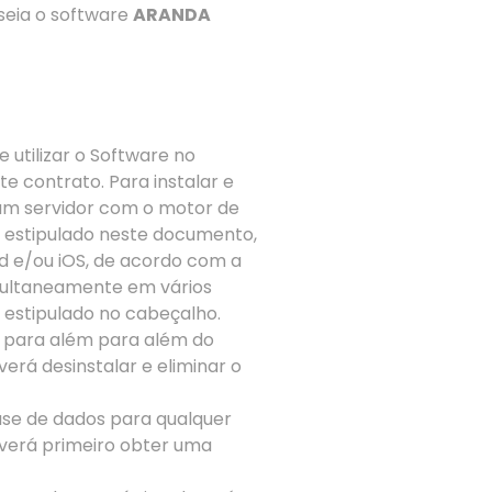
eia o software
ARANDA
 utilizar o Software no
 contrato. Para instalar e
 um servidor com o motor de
o estipulado neste documento,
id e/ou iOS, de acordo com a
simultaneamente em vários
estipulado no cabeçalho.
s
para além
para além do
erá desinstalar e eliminar o
ase de dados para qualquer
everá primeiro obter uma