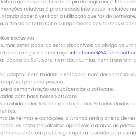
eitura apenas para fins de cópia de segurança. Em cada
as menções relativas à propriedade intelectual incluídas na
anda poderá verificar a utilização que faz do Software,
a, a fim de determinar o cumprimento dos termos e cond
tos exclusivos.
s, mas estes poderão estar disponíveis ao abrigo de um 
ail para o seguinte endereço:
infochannel@Arandasoft.
r cópias do Software, nem distribuí-las, nem transferir o
icar, adaptar nem traduzir o Software, nem descompilá-l
erceptível por uma pessoa.
zar para demonstração ou
sublicenciar
o software.
rivadas com base nesse Software.
proibido pelas leis de exportação dos Estados Unidos d
rentes.
de termos e condições, a Aranda terá o direito de rescin
ntanto, os restantes direitos aplicáveis a ambas as part
 permanecerão em pleno vigor após a rescisão do mesmo