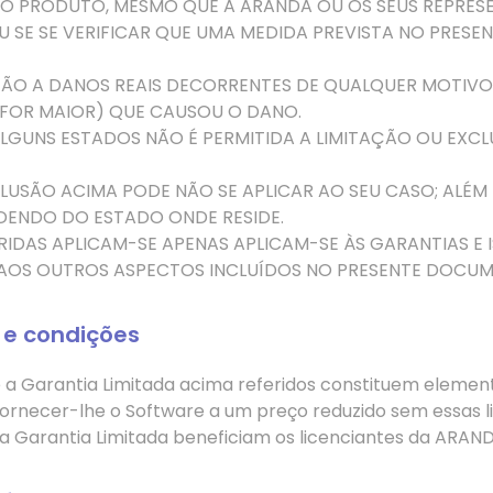
 DO PRODUTO, MESMO QUE A ARANDA OU OS SEUS REPRE
OU SE SE VERIFICAR QUE UMA MEDIDA PREVISTA NO PRE
AÇÃO
A
DANOS REAIS DECORRENTES DE QUALQUER MOTIVO L
FOR MAIOR) QUE CAUSOU O DANO.
M ALGUNS ESTADOS NÃO É PERMITIDA A LIMITAÇÃO OU EXC
LUSÃO ACIMA PODE NÃO SE APLICAR AO SEU CASO; ALÉM D
ENDENDO DO ESTADO ONDE RESIDE.
ERIDAS
APLICAM-SE APENAS
APLICAM-SE ÀS GARANTIAS E 
OS OUTROS ASPECTOS INCLUÍDOS NO PRESENTE DOCUM
 e condições
 e a Garantia Limitada acima referidos constituem eleme
rnecer-lhe o Software a um preço reduzido sem essas li
 a Garantia Limitada beneficiam os licenciantes da ARAND